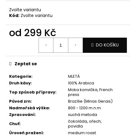
č
u
Zvolte variantu
j
Kód:
Zvolte variantu
e
m
od
299 Kč
e
Měrná
DO KOŠÍKU
cena:
Zeptat se
Kategorie
:
MLETÁ
Druh kávy
:
100% Arabica
Moka konvička, French
Top způsob přípravy
:
press
Původ zrn
:
Brazílie (Minas Gerais)
Nadmořská výška
:
800 - 1200 m.n.m.
Zpracování
:
suchá metoda
čokoláda, ořech,
Chuť
:
povidla
Úroveň pražení
:
medium roast