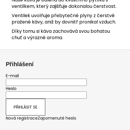
ventilkem, který zajišťuje dokonalou čerstvost.
Ventilek uvolňuje přebytečné plyny z čerstvě
pražené kávy, aniž by dovnitř pronikal vzduch.
Díky tomu si káva zachovává svou bohatou
chuť a výrazné aroma.
Z
á
Přihlášení
p
a
E-mail
t
Heslo
í
PŘIHLÁSIT SE
Nová registrace
Zapomenuté heslo