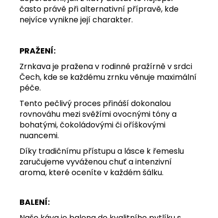
často právě při alternativní přípravě, kde
nejvíce vynikne její charakter.
PRAŽENÍ:
Zrnkava je pražena v rodinné pražírně v srdci
Čech, kde se každému zrnku věnuje maximální
péče.
Tento pečlivý proces přináší dokonalou
rovnováhu mezi svěžími ovocnými tóny a
bohatými, čokoládovými či oříškovými
nuancemi.
Díky tradičnímu přístupu a lásce k řemeslu
zaručujeme vyváženou chuť a intenzivní
aroma, které oceníte v každém šálku.
BALENÍ:
Naše káva je balena do kvalitního pytlíku s