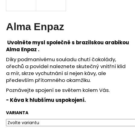
a
j
í
Alma Enpaz
t
?
Uvolněte mysl společně s brazilskou arabikou
Alma Enpaz .
D
íky podmanivému souladu chutí čokolády,
ořechů a povidel naleznete skutečný vnitřní klid
HLEDAT
a mír, skrze vychutnání si nejen kávy, ale
především přítomného okamžiku.
Poznávejte spojení se světem kolem Vás.
D
- Káva k hlubšímu uspokojení.
o
p
VARIANTA
o
r
u