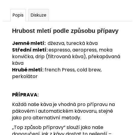
Popis
Diskuze
Hrubost mletí podle způsobu přípavy
Jemné mletí:
džezva, turecká káva
Střední mletí:
espresso, aeropress, moka
konvička, drip (filtrovaná káva), překapávaná
káva
Hrubé mletí:
french Press, cold brew,
perkolátor
PŘÍPRAVA:
Každá naše káva je vhodná pro přípravu na
pákovém i automatickém kávovaru, stejně
jako pro alternativní metody.
„Top způsob přípravy“ slouží jako naše
doporučení, jak z kávy dostat to nejlepší –