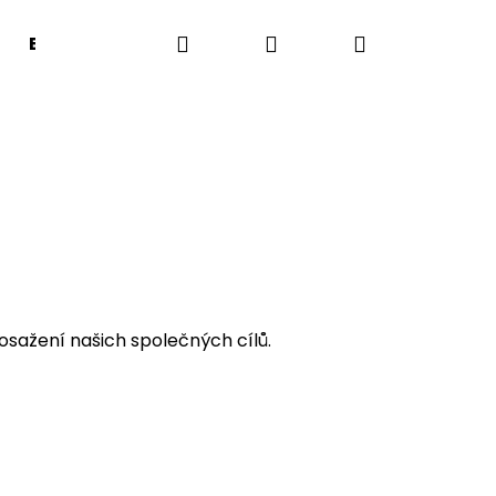
Hledat
Přihlášení
Nákupní
EDICE PRO DOBRO
ZRNKAVA
Kontakty
košík
dosažení našich společných cílů.