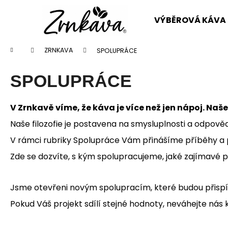
Přejít
K
na
o
VÝBĚROVÁ KÁVA
obsah
Zpět
Zpět
š
do
do
í
Domů
ZRNKAVA
SPOLUPRÁCE
obchodu
obchodu
k
SPOLUPRÁCE
V Zrnkavě víme, že káva je více než jen nápoj. Naš
Naše filozofie je postavena na smysluplnosti a odpověd
V rámci rubriky Spolupráce Vám přinášíme příběhy a proj
Zde se dozvíte, s kým spolupracujeme, jaké zajímavé p
Jsme otevřeni novým spolupracím, které budou přispí
Pokud Váš projekt sdílí stejné hodnoty, neváhejte nás 