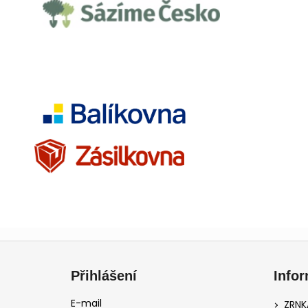
Z
á
Přihlášení
Info
p
a
E-mail
ZRNK