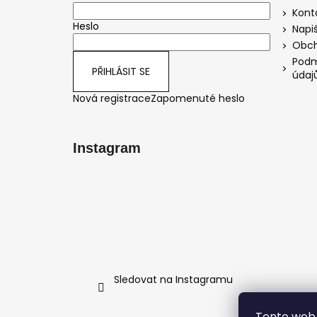
t
Kont
Heslo
í
Napi
Obch
Podm
PŘIHLÁSIT SE
údaj
Nová registrace
Zapomenuté heslo
Instagram
Sledovat na Instagramu
Tento web 