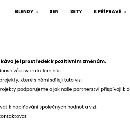
BLENDY
SEN
SETY
K PŘÍPRAVĚ
Co potřebujete najít?
HLEDAT
e káva je i prostředek k pozitivním změnám.
nosti vůči světu kolem nás.
Doporučujeme
ekty, které s námi sdílejí tuto vizi.
rojekty podporujeme a jak naše partnerství přispívají k 
vat k naplňování společných hodnot a vizí.
kontaktovat.