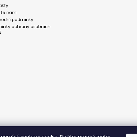
akty
šte nám
odní podmínky
ínky ochrany osobních
ů
používá soubory cookie. Dalším procházením