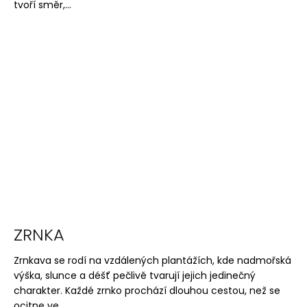
tvoří směr,...
ZRNKA
Zrnkava se rodí na vzdálených plantážích, kde nadmořská
výška, slunce a déšť pečlivě tvarují jejich jedinečný
charakter. Každé zrnko prochází dlouhou cestou, než se
ocitne ve...