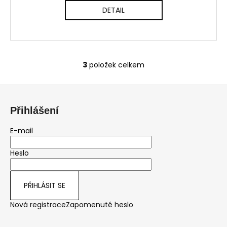
DETAIL
3
položek celkem
O
v
Z
l
á
á
Přihlášení
d
p
a
a
E-mail
c
t
í
Heslo
í
p
r
v
PŘIHLÁSIT SE
k
y
Nová registrace
Zapomenuté heslo
v
ý