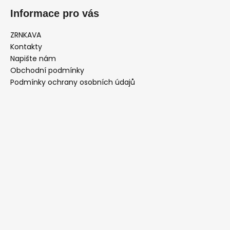
p
Informace pro vás
i
s
ZRNKAVA
u
Kontakty
Napište nám
Obchodní podmínky
Podmínky ochrany osobních údajů