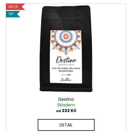
č
AKCE
u
j
TIP
e
m
e
Destino
Skladem
222 Kč
od
DETAIL