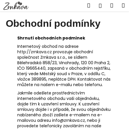
Přejít
K
Hledat
Náku
M
Přihlášen
na
o
obsah
Zpět
Zpět
košík
š
Obchodní podmínky
í
C
k
Shrnutí obchodních podmínek
o
p
Internetový obchod na adrese
http://zrnkava.cz
provozuje obchodní
o
společnost Zrnkava s.r.o., se sídlem
t
Bělehradská 858/23, Vinohrady, 120 00 Praha 2,
ř
IČO 19665440, zapsaná v obchodním rejstříku,
který vede Městský soud v Praze, v oddílu C,
e
vložce 389895, neplátce DPH. Kontaktovat nás
b
můžete na našem e-mailu nebo telefonu.
u
Jakmile odešlete prostřednictvím
j
internetového obchodu vaši objednávku,
dojde tím k uzavření smlouvy. K uzavření
e
smlouvy dojde i v případě, že svou objednávku
t
nabízeného zboží zašlete e-mailem na e-
mailovou adresu info@zrnkava.cz, nebo ji
e
provedete telefonicky zavoláním na naše
n