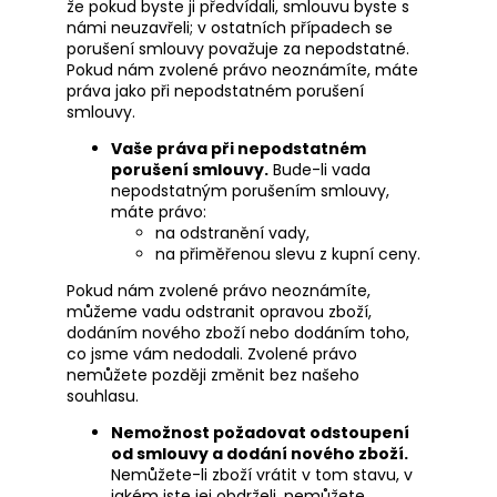
že pokud byste ji předvídali, smlouvu byste s
námi neuzavřeli; v ostatních případech se
porušení smlouvy považuje za nepodstatné.
Pokud nám zvolené právo neoznámíte, máte
práva jako při nepodstatném porušení
smlouvy.
Vaše práva při nepodstatném
porušení smlouvy.
Bude-li vada
nepodstatným porušením smlouvy,
máte právo:
na odstranění vady,
na přiměřenou slevu z kupní ceny.
Pokud nám zvolené právo neoznámíte,
můžeme vadu odstranit opravou zboží,
dodáním nového zboží nebo dodáním toho,
co jsme vám nedodali. Zvolené právo
nemůžete později změnit bez našeho
souhlasu.
Nemožnost požadovat odstoupení
od smlouvy a dodání nového zboží.
Nemůžete-li zboží vrátit v tom stavu, v
jakém jste jej obdrželi, nemůžete