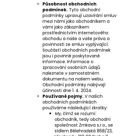
č
Působnost obchodních
u
podmínek.
Tyto obchodní
j
podmínky upravují uzavírání smluv
e
mezi námi jako obchodníkem a
vámi jako zákazníkem
m
prostřednictvím internetového
e
obchodu a naše a vaše práva a
povinnosti ze smluv vyplývající.
Součástí obchodních podmínek
jsou i povinně poskytované
informace. Informace o
zpracování osobních údajů
naleznete v samostatném
dokumentu na našem webu.
Obchodní podmínky nabývají
účinnosti dne 1. 4. 2024.
Používané pojmy.
V našich
obchodních podmínkách
používáme následující zkratky:
My
, čímž se rozumí
obchodník, tedy obchodní
společnost Zrnkava s.r.o., se
sídlem Bělehradská 858/23,