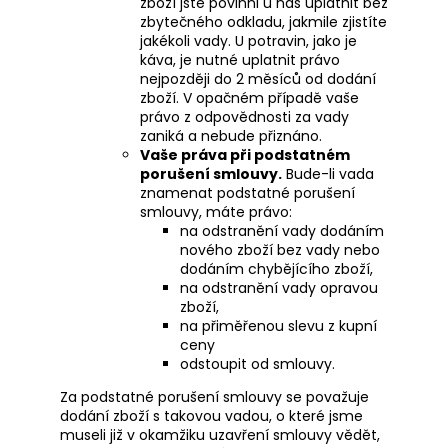
zboží jste povinni u nás uplatnit bez
zbytečného odkladu, jakmile zjistíte
jakékoli vady. U potravin, jako je
káva, je nutné uplatnit právo
nejpozději do 2 měsíců od dodání
zboží. V opačném případě vaše
právo z odpovědnosti za vady
zaniká a nebude přiznáno.
Vaše práva při podstatném
porušení smlouvy.
Bude-li vada
znamenat podstatné porušení
smlouvy, máte právo:
na odstranění vady dodáním
nového zboží bez vady nebo
dodáním chybějícího zboží,
na odstranění vady opravou
zboží,
na přiměřenou slevu z kupní
ceny
odstoupit od smlouvy.
Za podstatné porušení smlouvy se považuje
dodání zboží s takovou vadou, o které jsme
museli již v okamžiku uzavření smlouvy vědět,