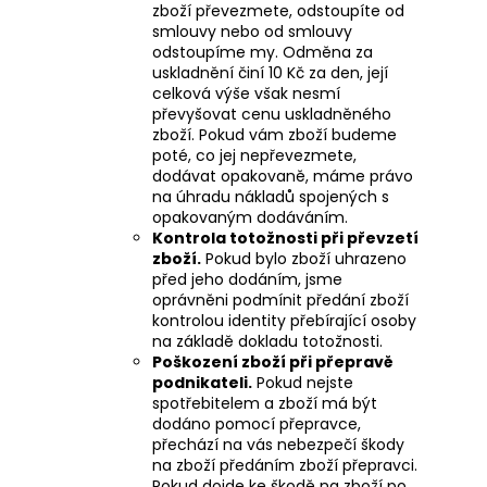
zboží převezmete, odstoupíte od
smlouvy nebo od smlouvy
odstoupíme my. Odměna za
uskladnění činí 10 Kč za den, její
celková výše však nesmí
převyšovat cenu uskladněného
zboží. Pokud vám zboží budeme
poté, co jej nepřevezmete,
dodávat opakovaně, máme právo
na úhradu nákladů spojených s
opakovaným dodáváním.
Kontrola totožnosti při převzetí
zboží.
Pokud bylo zboží uhrazeno
před jeho dodáním, jsme
oprávněni podmínit předání zboží
kontrolou identity přebírající osoby
na základě dokladu totožnosti.
Poškození zboží při přepravě
podnikateli.
Pokud nejste
spotřebitelem a zboží má být
dodáno pomocí přepravce,
přechází na vás nebezpečí škody
na zboží předáním zboží přepravci.
Pokud dojde ke škodě na zboží po