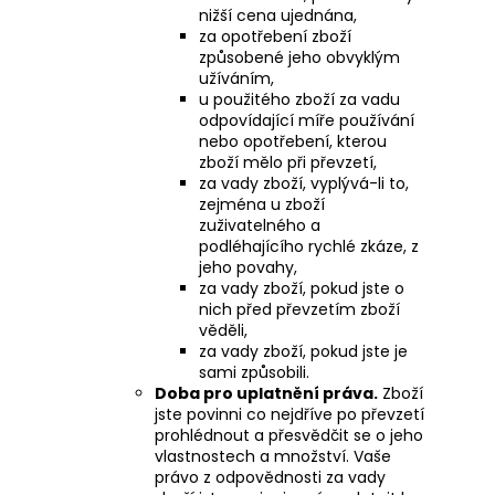
nižší cena ujednána,
za opotřebení zboží
způsobené jeho obvyklým
užíváním,
u použitého zboží za vadu
odpovídající míře používání
nebo opotřebení, kterou
zboží mělo při převzetí,
za vady zboží, vyplývá-li to,
zejména u zboží
zuživatelného a
podléhajícího rychlé zkáze, z
jeho povahy,
za vady zboží, pokud jste o
nich před převzetím zboží
věděli,
za vady zboží, pokud jste je
sami způsobili.
Doba pro uplatnění práva.
Zboží
jste povinni co nejdříve po převzetí
prohlédnout a přesvědčit se o jeho
vlastnostech a množství. Vaše
právo z odpovědnosti za vady