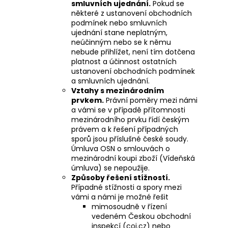
smluvních ujednání.
Pokud se
některé z ustanovení obchodních
podmínek nebo smluvních
ujednání stane neplatným,
neúčinným nebo se k němu
nebude přihlížet, není tím dotčena
platnost a účinnost ostatních
ustanovení obchodních podmínek
a smluvních ujednání.
Vztahy s mezinárodním
prvkem.
Právní poměry mezi námi
a vámi se v případě přítomnosti
mezinárodního prvku řídí českým
právem a k řešení případných
sporů jsou příslušné české soudy.
Úmluva OSN o smlouvách o
mezinárodní koupi zboží (Vídeňská
úmluva) se nepoužije.
Způsoby řešení stížností.
Případné stížnosti a spory mezi
vámi a námi je možné řešit
mimosoudně v řízení
vedeném Českou obchodní
inspekcí (
coi.cz
) nebo