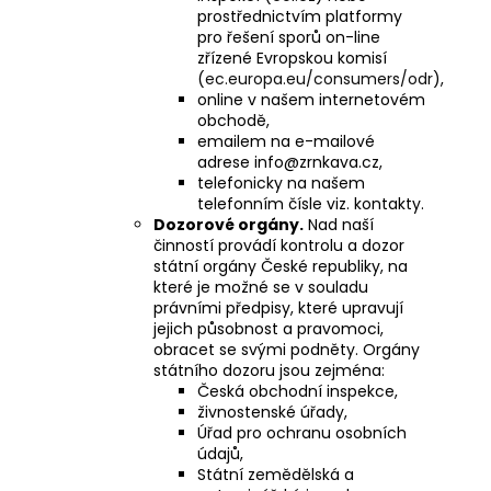
prostřednictvím platformy
pro řešení sporů on-line
zřízené Evropskou komisí
(
ec.europa.eu/consumers/odr
),
online v našem internetovém
obchodě,
emailem na e-mailové
adrese info@zrnkava.cz,
telefonicky na našem
telefonním čísle viz. kontakty.
Dozorové orgány.
Nad naší
činností provádí kontrolu a dozor
státní orgány České republiky, na
které je možné se v souladu
právními předpisy, které upravují
jejich působnost a pravomoci,
obracet se svými podněty. Orgány
státního dozoru jsou zejména:
Česká obchodní inspekce,
živnostenské úřady,
Úřad pro ochranu osobních
údajů,
Státní zemědělská a