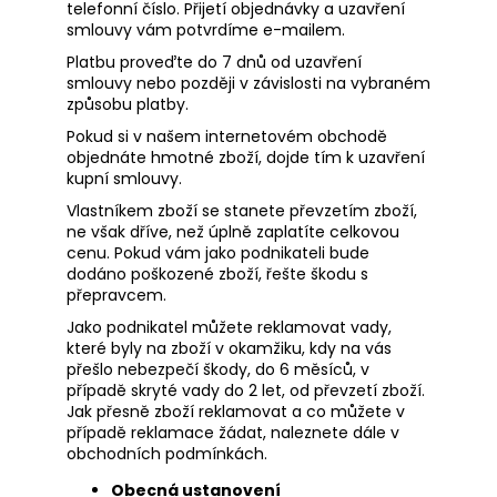
telefonní číslo. Přijetí objednávky a uzavření
a
smlouvy vám potvrdíme e-mailem.
j
Platbu proveďte do 7 dnů od uzavření
í
smlouvy nebo později v závislosti na vybraném
způsobu platby.
t
Pokud si v našem internetovém obchodě
?
objednáte hmotné zboží, dojde tím k uzavření
kupní smlouvy.
Vlastníkem zboží se stanete převzetím zboží,
ne však dříve, než úplně zaplatíte celkovou
cenu. Pokud vám jako podnikateli bude
HLEDAT
dodáno poškozené zboží, řešte škodu s
přepravcem.
Jako podnikatel můžete reklamovat vady,
které byly na zboží v okamžiku, kdy na vás
D
přešlo nebezpečí škody, do 6 měsíců, v
o
případě skryté vady do 2 let, od převzetí zboží.
p
Jak přesně zboží reklamovat a co můžete v
o
případě reklamace žádat, naleznete dále v
r
obchodních podmínkách.
u
Obecná ustanovení