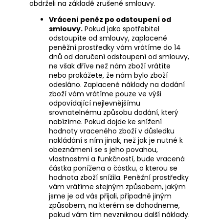
obdrželi na základě zrušené smlouvy.
Vrácení peněz po odstoupení od
smlouvy.
Pokud jako spotřebitel
odstoupíte od smlouvy, zaplacené
peněžní prostředky vám vrátíme do 14
dnů od doručení odstoupení od smlouvy,
ne však dříve než nám zboží vrátíte
nebo prokážete, že nám bylo zboží
odesláno. Zaplacené náklady na dodání
zboží vám vrátíme pouze ve výši
odpovídající nejlevnějšímu
srovnatelnému způsobu dodání, který
nabízíme. Pokud dojde ke snížení
hodnoty vraceného zboží v důsledku
nakládání s ním jinak, než jak je nutné k
obeznámení se s jeho povahou,
vlastnostmi a funkčností, bude vracená
částka ponížena o částku, o kterou se
hodnota zboží snížila. Peněžní prostředky
vám vrátíme stejným způsobem, jakým
jsme je od vás přijali, případně jiným
způsobem, na kterém se dohodneme,
pokud vám tím nevzniknou další náklady.