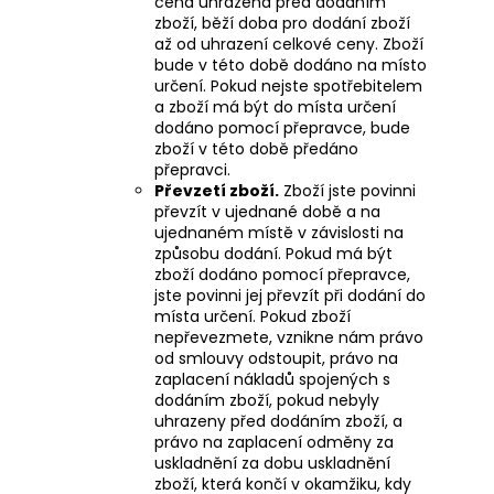
cena uhrazena před dodáním
zboží, běží doba pro dodání zboží
až od uhrazení celkové ceny. Zboží
bude v této době dodáno na místo
určení. Pokud nejste spotřebitelem
a zboží má být do místa určení
dodáno pomocí přepravce, bude
zboží v této době předáno
přepravci.
Převzetí zboží.
Zboží jste povinni
převzít v ujednané době a na
ujednaném místě v závislosti na
způsobu dodání. Pokud má být
zboží dodáno pomocí přepravce,
jste povinni jej převzít při dodání do
místa určení. Pokud zboží
nepřevezmete, vznikne nám právo
od smlouvy odstoupit, právo na
zaplacení nákladů spojených s
dodáním zboží, pokud nebyly
uhrazeny před dodáním zboží, a
právo na zaplacení odměny za
uskladnění za dobu uskladnění
zboží, která končí v okamžiku, kdy