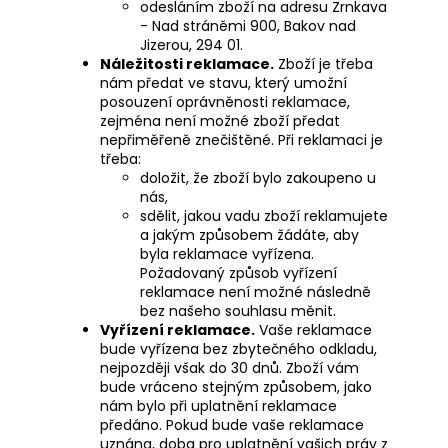
odesláním zboží na adresu Zrnkava
- Nad stráněmi 900, Bakov nad
Jizerou, 294 01.
Náležitosti reklamace.
Zboží je třeba
nám předat ve stavu, který umožní
posouzení oprávněnosti reklamace,
zejména není možné zboží předat
nepřiměřeně znečištěné. Při reklamaci je
třeba:
doložit, že zboží bylo zakoupeno u
nás,
sdělit, jakou vadu zboží reklamujete
a jakým způsobem žádáte, aby
byla reklamace vyřízena.
Požadovaný způsob vyřízení
reklamace není možné následně
bez našeho souhlasu měnit.
Vyřízení reklamace.
Vaše reklamace
bude vyřízena bez zbytečného odkladu,
nejpozději však do 30 dnů. Zboží vám
bude vráceno stejným způsobem, jako
nám bylo při uplatnění reklamace
předáno. Pokud bude vaše reklamace
uznána, doba pro uplatnění vašich práv z