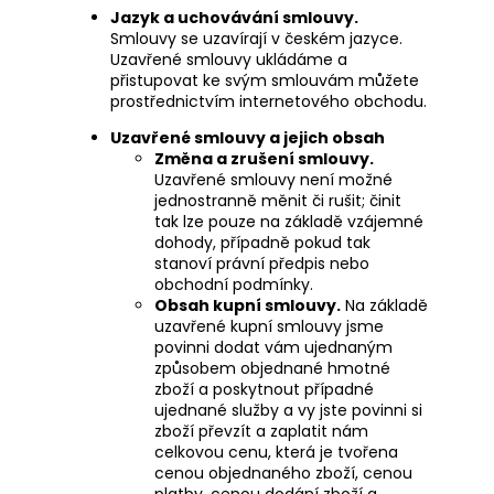
Jazyk a uchovávání smlouvy.
Smlouvy se uzavírají v českém jazyce.
Uzavřené smlouvy ukládáme a
přistupovat ke svým smlouvám můžete
prostřednictvím internetového obchodu.
Uzavřené smlouvy a jejich obsah
Změna a zrušení smlouvy.
Uzavřené smlouvy není možné
jednostranně měnit či rušit; činit
tak lze pouze na základě vzájemné
dohody, případně pokud tak
stanoví právní předpis nebo
obchodní podmínky.
Obsah kupní smlouvy.
Na základě
uzavřené kupní smlouvy jsme
povinni dodat vám ujednaným
způsobem objednané hmotné
zboží a poskytnout případné
ujednané služby a vy jste povinni si
zboží převzít a zaplatit nám
celkovou cenu, která je tvořena
cenou objednaného zboží, cenou
platby, cenou dodání zboží a