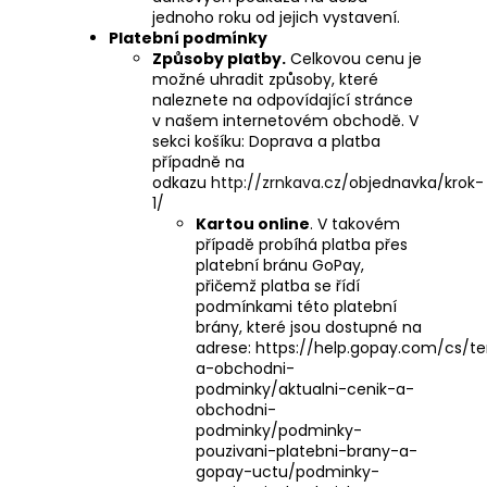
jednoho roku od jejich vystavení.
Platební podmínky
Způsoby platby.
Celkovou cenu je
možné uhradit způsoby, které
naleznete na odpovídající stránce
v našem internetovém obchodě. V
sekci košíku: Doprava a platba
případně na
odkazu
http://zrnkava.cz
/objednavka/krok-
1/
Kartou online
. V takovém
případě probíhá platba přes
platební bránu GoPay,
přičemž platba se řídí
podmínkami této platební
brány, které jsou dostupné na
adrese: https://help.gopay.com/cs/t
a-obchodni-
podminky/aktualni-cenik-a-
obchodni-
podminky/podminky-
pouzivani-platebni-brany-a-
gopay-uctu/podminky-