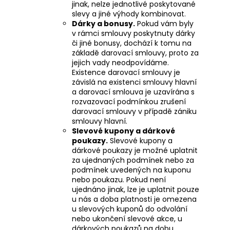
jinak, nelze jednotlivé poskytované
slevy a jiné výhody kombinovat.
Dárky a bonusy.
Pokud vám byly
v rámci smlouvy poskytnuty dárky
či jiné bonusy, dochází k tomu na
základě darovací smlouvy, proto za
jejich vady neodpovídáme.
Existence darovací smlouvy je
závislá na existenci smlouvy hlavní
a darovací smlouva je uzavírána s
rozvazovací podmínkou zrušení
darovací smlouvy v případě zániku
smlouvy hlavní.
Slevové kupony a dárkové
poukazy.
Slevové kupony a
dárkové poukazy je možné uplatnit
za ujednaných podmínek nebo za
podmínek uvedených na kuponu
nebo poukazu. Pokud není
ujednáno jinak, lze je uplatnit pouze
u nás a doba platnosti je omezena
u slevových kuponů do odvolání
nebo ukončení slevové akce, u
dárkových poukazů na dobu