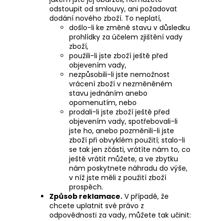
odstoupit od smlouvy, ani požadovat
dodání nového zboží. To neplatí,
došlo-li ke změně stavu v důsledku
prohlídky za účelem zjištění vady
zboží,
použili-li jste zboží ještě před
objevením vady,
nezpůsobili-li jste nemožnost
vrácení zboží v nezměněném
stavu jednáním anebo
opomenutím, nebo
prodali-li jste zboží ještě před
objevením vady, spotřebovali-li
jste ho, anebo pozměnili-li jste
zboží při obvyklém použití; stalo-li
se tak jen zčásti, vrátíte nám to, co
ještě vrátit můžete, a ve zbytku
nám poskytnete náhradu do výše,
v níž jste měli z použití zboží
prospěch.
Způsob reklamace.
V případě, že
chcete uplatnit své právo z
odpovědnosti za vady, můžete tak učinit: