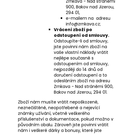
Zrnkava - Nad stráněmi
900, Bakov nad Jizerou,
294 01,
e-mailem na adresu
info@zrnkava.cz;
Vrácení zboží po
odstoupení od smlouvy.
Odstoupíte-li od smlouvy,
jste povinni nám zboží na
vaše vlastní náklady vrátit
nejlépe současně s
odstoupením od smlouvy,
nejpozději do 14 dnů od
doručení odstoupení a to
odesláním zboží na adresu
Zrnkava - Nad stráněmi 900,
Bakov nad Jizerou, 294 01.
Zboží nám musíte vrátit nepoškozené,
neznečištěné, neopotřebené a nejevící
známky užívání, včetně veškerého
příslušenství a dokumentace, pokud možno v
původním obalu. Zároveň jste povinni vrátit
nám i veškeré dárky a bonusy, které jste