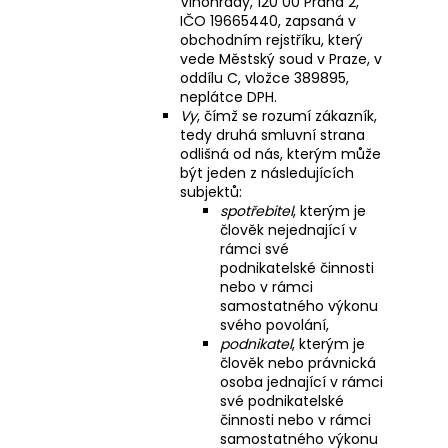
Vinohrady, 120 00 Praha 2,
IČO 19665440, zapsaná v
obchodním rejstříku, který
vede Městský soud v Praze, v
oddílu C, vložce 389895,
neplátce DPH.
Vy
, čímž se rozumí zákazník,
tedy druhá smluvní strana
odlišná od nás, kterým může
být jeden z následujících
subjektů:
spotřebitel
, kterým je
člověk nejednající v
rámci své
podnikatelské činnosti
nebo v rámci
samostatného výkonu
svého povolání,
podnikatel
, kterým je
člověk nebo právnická
osoba jednající v rámci
své podnikatelské
činnosti nebo v rámci
samostatného výkonu