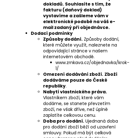
dokladů.
Souhlasíte s tím, že
fakturu (daňový doklad)
vystavíme a zašleme vám v
elektronické podobě na váš e-
mail zadaný při objednávce.
Dodací podmínky
Způsoby dodání.
Způsoby dodání,
které můžete využít, naleznete na
odpovídající stránce v našem
internetovém obchodě.
www.zrnkava.cz/objednavka/krok-
1/
Omezení dodávání zboží.
Zboží
dodáváme pouze do České
republiky
.
Nabytí vlastnického práva.
Vlastníkem zboží, které vám
dodáme, se stanete převzetím
zboží, ne však dříve, než úplně
zaplatíte celkovou cenu.
Doba pro dodání.
Ujednaná doba
pro dodání zboží běží od uzavření
smlouvy. Pokud má být celková