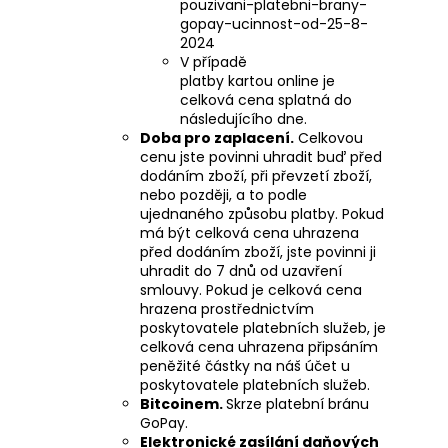
pouzivani-platebni-brany-
gopay-ucinnost-od-25-8-
2024
V případě
platby kartou online je
celková cena splatná do
následujícího dne.
Doba pro zaplacení.
Celkovou
cenu jste povinni uhradit buď před
dodáním zboží, při převzetí zboží,
nebo později, a to podle
ujednaného způsobu platby. Pokud
má být celková cena uhrazena
před dodáním zboží, jste povinni ji
uhradit do 7 dnů od uzavření
smlouvy. Pokud je celková cena
hrazena prostřednictvím
poskytovatele platebních služeb, je
celková cena uhrazena připsáním
peněžité částky na náš účet u
poskytovatele platebních služeb.
Bitcoinem.
Skrze platební bránu
GoPay.
Elektronické zasílání daňových