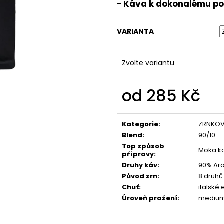
- Káva k dokonalému po
VARIANTA
Zvolte variantu
od
285 Kč
Měrná
cena:
Kategorie
:
ZRNKOV
Blend
:
90/10
Top způsob
Moka ko
přípravy
:
Druhy káv
:
90% Ara
Původ zrn
:
8 druhů
Chuť
:
italské
Úroveň pražení
:
medium