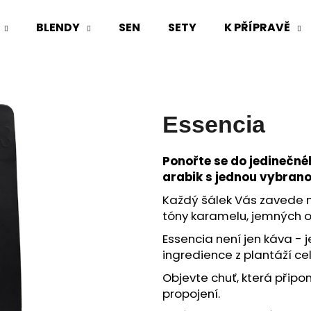
BLENDY
SEN
SETY
K PŘÍPRAVĚ
Co potřebujete najít?
Essencia
HLEDAT
Ponořte se do jedinečné
arabik s jednou vybrano
Doporučujeme
Každý šálek Vás zavede n
tóny karamelu, jemných o
Essencia není jen káva - j
ingredience z plantáží ce
Objevte chuť, která připo
propojení.