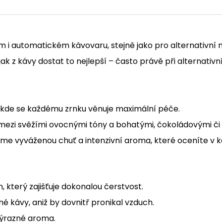
 i automatickém kávovaru, stejně jako pro alternativní 
k z kávy dostat to nejlepší – často právě při alternativní
, kde se každému zrnku věnuje maximální péče.
mezi svěžími ovocnými tóny a bohatými, čokoládovými či
eme vyváženou chuť a intenzivní aroma, které oceníte v 
, který zajišťuje dokonalou čerstvost.
é kávy, aniž by dovnitř pronikal vzduch.
výrazné aroma.