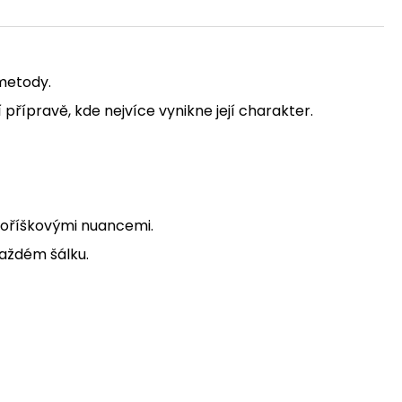
metody.
 přípravě, kde nejvíce vynikne její charakter.
 oříškovými nuancemi.
každém šálku.