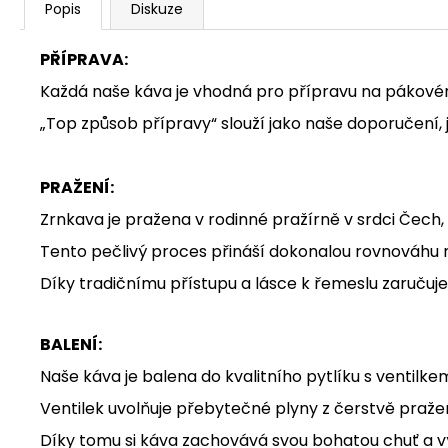
Popis
Diskuze
PŘÍPRAVA:
Každá naše káva je vhodná pro přípravu na pákovém
„Top způsob přípravy“ slouží jako naše doporučení, ja
PRAŽENÍ:
Zrnkava je pražena v rodinné pražírně v srdci Čech
Tento pečlivý proces přináší dokonalou rovnováhu 
Díky tradičnímu přístupu a lásce k řemeslu zaručuj
BALENÍ:
Naše káva je balena do kvalitního pytlíku s ventilkem
Ventilek uvolňuje přebytečné plyny z čerstvě pražen
Díky tomu si káva zachovává svou bohatou chuť a 