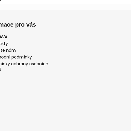
rmace pro vás
AVA
akty
šte nám
odní podmínky
ínky ochrany osobních
ů