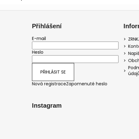
Z
á
Přihlášení
Info
p
a
E-mail
ZRNK
t
Kont
Heslo
í
Napi
Obch
Podm
PŘIHLÁSIT SE
údaj
Nová registrace
Zapomenuté heslo
Instagram