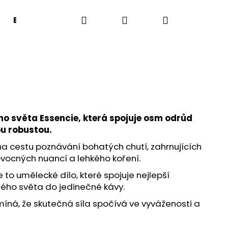
Hledat
Přihlášení
Nákupní
EDICE PRO DOBRO
ZRNKAVA
Kontakty
košík
ho světa Essencie, která spojuje osm odrůd
u robustou.
a cestu poznávání bohatých chutí, zahrnujících
vocných nuancí a lehkého koření.
e to umělecké dílo, které spojuje nejlepší
lého světa do jedinečné kávy.
míná, že skutečná síla spočívá ve vyváženosti a