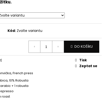
žitku.
Kód:
Zvolte variantu
DO KOŠÍKU
Tisk
É
Zeptat se
nvička, French press
bica, 10% Robusta
 arabic + 1 robusta
 espresso
 roast